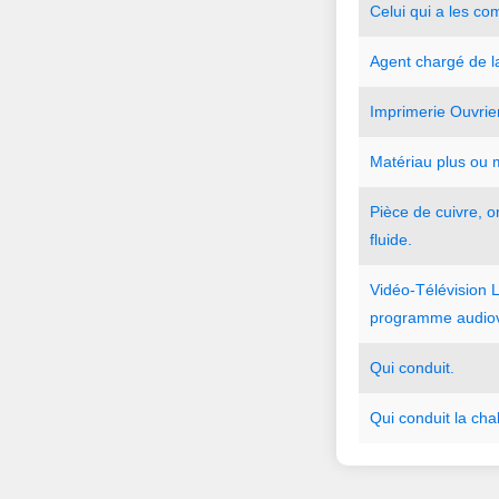
Celui
qui
a
les
co
Agent
chargé
de
l
Imprimerie
Ouvrie
Matériau
plus
ou
Pièce
de
cuivre
,
o
fluide.
Vidéo-Télévision
L
programme
audiov
Qui
conduit.
Qui
conduit
la
cha