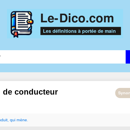
n de
conducteur
Syno
duit
,
qui
mène.