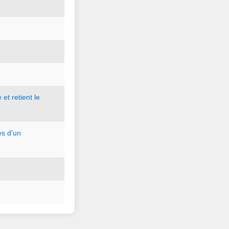
e
et
retient
le
es
d
'
un