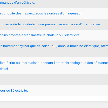
mmandes
d
'
un
véhicule.
a
conduite
des
travaux
,
sous
les
ordres
d
'
un
ingénieur.
r
chargé
de
la
conduite
d
'
une
presse
mécanique
ou
d
'
une
rotative.
moins
propres
à
transmettre
la
chaleur
ou
l
'
électricité.
rdinairement
cylindrique
et
isolée
,
qui
,
dans
la
machine
électrique
,
attir
iste
écrite
ou
informatisée
donnant
l
'
ordre
chronologique
des
séquenc
isuel.
leur
ou
l
'
électricité.