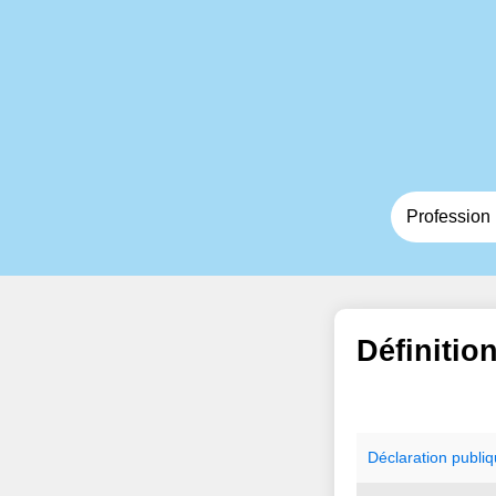
Définitio
Déclaration
publi