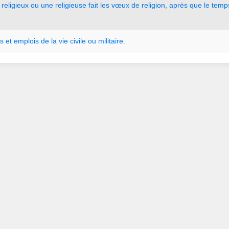
religieux
ou
une
religieuse
fait
les
vœux
de
religion
,
après
que
le
temp
ts
et
emplois
de
la
vie
civile
ou
militaire.