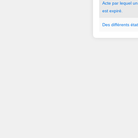
Acte
par
lequel
un
est
expiré.
Des
différents
éta