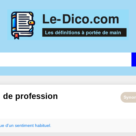
n de
profession
Syno
que
d
'
un
sentiment
habituel.