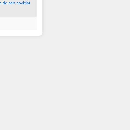
s
de
son
noviciat