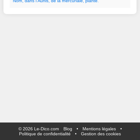
Nom
,
dans
l
'
Aunis
,
de
la
mercuriale
,
plante.
©
2026
Le-Dico.com
Blog
•
Mentions légales
•
Politique de confidentialité
•
Gestion des cookies