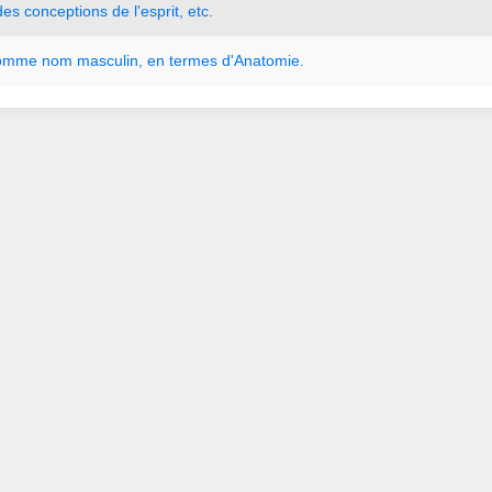
des
conceptions
de
l
'
esprit
,
etc.
omme
nom
masculin
,
en
termes
d
'
Anatomie.