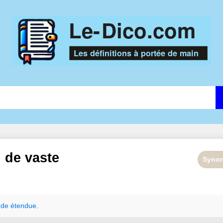
n de
vaste
Syno
nde
étendue.