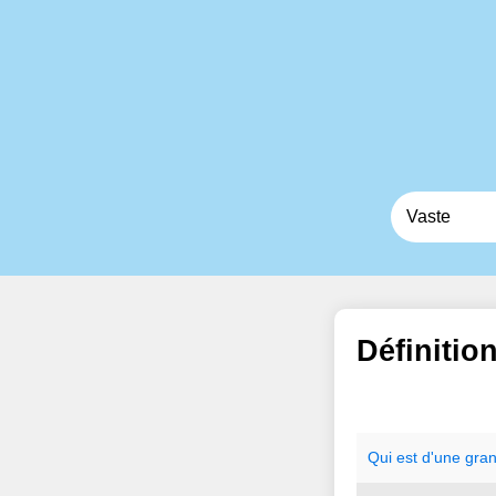
Définitio
Qui
est
d
'
une
gra