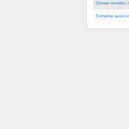
Choses
morales
,
S
'
emploie
aussi
c