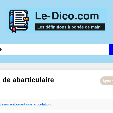
n de
abarticulaire
Syno
tissus
entourant
une
articulation.