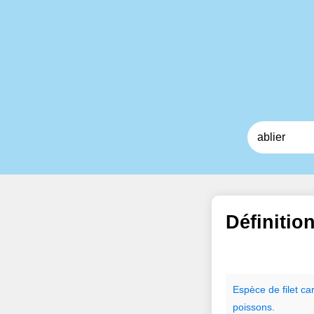
Définitio
Espèce
de
filet
ca
poissons.