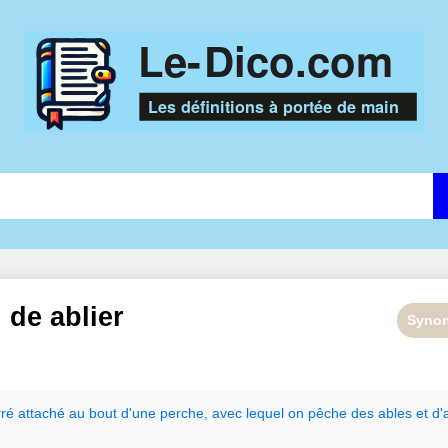
n de
ablier
Syno
rré
attaché
au
bout
d
'
une
perche
,
avec
lequel
on
pêche
des
ables
et
d
'