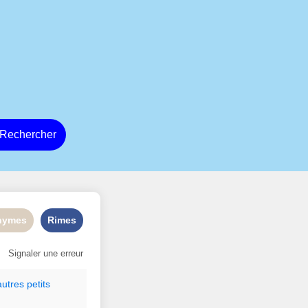
Rechercher
nymes
Rimes
Signaler une erreur
autres
petits