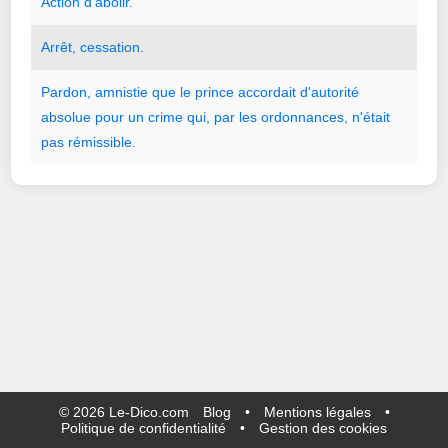
Action
d
'
abolir.
Arrêt
,
cessation.
Pardon
,
amnistie
que
le
prince
accordait
d
'
autorité
absolue
pour
un
crime
qui
,
par
les
ordonnances
,
n
'
était
pas
rémissible.
©
2026
Le-Dico.com
Blog
•
Mentions légales
•
Politique de confidentialité
•
Gestion des cookies