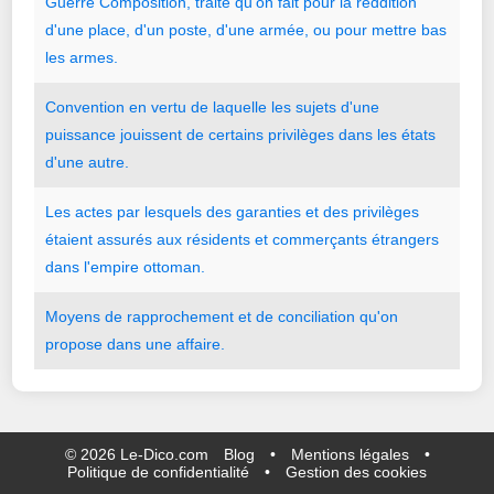
Guerre
Composition
,
traité
qu
'
on
fait
pour
la
reddition
d
'
une
place
,
d
'
un
poste
,
d
'
une
armée
,
ou
pour
mettre
bas
les
armes.
Convention
en
vertu
de
laquelle
les
sujets
d
'
une
puissance
jouissent
de
certains
privilèges
dans
les
états
d
'
une
autre.
Les
actes
par
lesquels
des
garanties
et
des
privilèges
étaient
assurés
aux
résidents
et
commerçants
étrangers
dans
l
'
empire
ottoman.
Moyens
de
rapprochement
et
de
conciliation
qu
'
on
propose
dans
une
affaire.
©
2026
Le-Dico.com
Blog
•
Mentions légales
•
Politique de confidentialité
•
Gestion des cookies