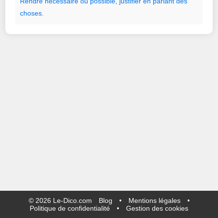
Rendre
nécessaire
ou
possible
,
justifier
en
parlant
des
choses.
©
2026
Le-Dico.com
Blog
•
Mentions légales
•
Politique de confidentialité
•
Gestion des cookies