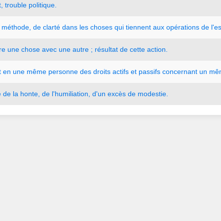
t
,
trouble
politique.
méthode
,
de
clarté
dans
les
choses
qui
tiennent
aux
opérations
de
l
'
es
re
une
chose
avec
une
autre
;
résultat
de
cette
action.
t
en
une
même
personne
des
droits
actifs
et
passifs
concernant
un
mê
e
de
la
honte
,
de
l
'
humiliation
,
d
'
un
excès
de
modestie.