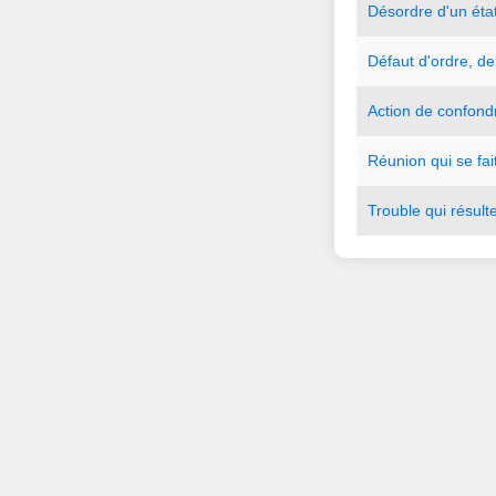
Désordre
d
'
un
éta
Défaut
d
'
ordre
,
de
Action
de
confond
Réunion
qui
se
fai
Trouble
qui
résult