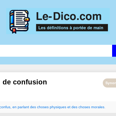
n de
confusion
Syno
confus
,
en
parlant
des
choses
physiques
et
des
choses
morales.