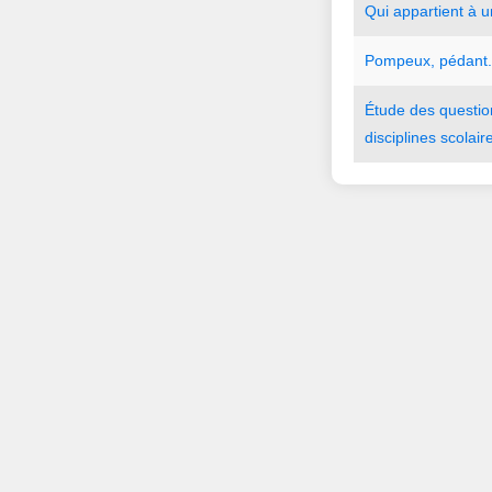
Qui
appartient
à
u
Pompeux
,
pédant.
Étude
des
questio
disciplines
scolair