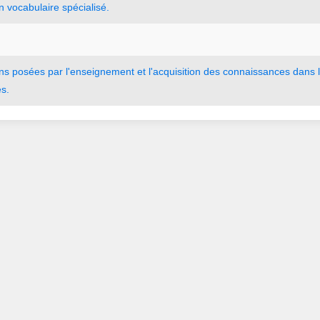
n
vocabulaire
spécialisé.
ns
posées
par
l
'
enseignement
et
l
'
acquisition
des
connaissances
dans
es.