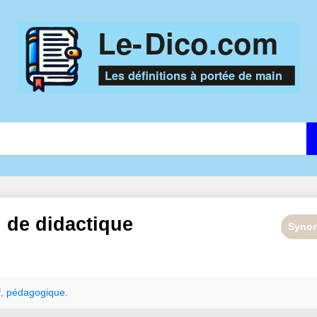
n de
didactique
Syno
f
,
pédagogique.