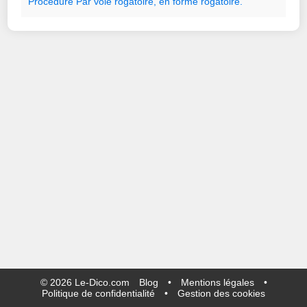
Procédure
Par
voie
rogatoire
,
en
forme
rogatoire.
©
2026
Le-Dico.com
Blog
•
Mentions légales
•
Politique de confidentialité
•
Gestion des cookies