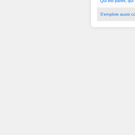
Qui
est
pareil
,
qui
S
'
emploie
aussi
c