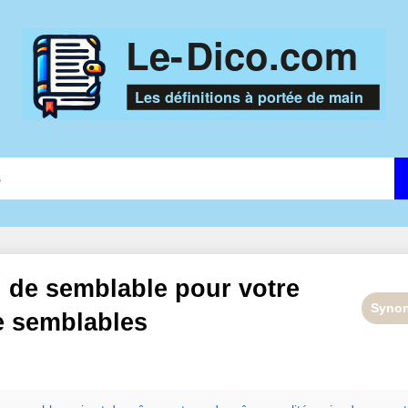
n de
semblable
pour votre
Syno
e
semblables