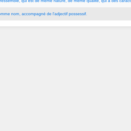
ressemble
,
qui
est
de
même
nature
,
de
même
qualité
,
qui
a
des
carac
omme
nom
,
accompagné
de
l
'
adjectif
possessif.