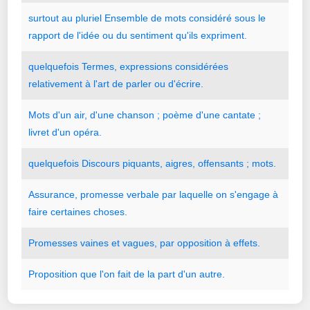
surtout
au
pluriel
Ensemble
de
mots
considéré
sous
le
rapport
de
l
'
idée
ou
du
sentiment
qu
'
ils
expriment.
quelquefois
Termes
,
expressions
considérées
relativement
à
l
'
art
de
parler
ou
d
'
écrire.
Mots
d
'
un
air
,
d
'
une
chanson
;
poème
d
'
une
cantate
;
livret
d
'
un
opéra.
quelquefois
Discours
piquants
,
aigres
,
offensants
;
mots.
Assurance
,
promesse
verbale
par
laquelle
on
s
'
engage
à
faire
certaines
choses.
Promesses
vaines
et
vagues
,
par
opposition
à
effets.
Proposition
que
l
'
on
fait
de
la
part
d
'
un
autre.