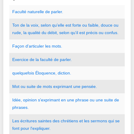
Faculté
naturelle
de
parler.
Ton
de
la
voix
,
selon
qu
'
elle
est
forte
ou
faible
,
douce
ou
rude
,
la
qualité
du
débit
,
selon
qu
'
il
est
précis
ou
confus.
Façon
d
'
articuler
les
mots.
Exercice
de
la
faculté
de
parler.
quelquefois
Éloquence
,
diction.
Mot
ou
suite
de
mots
exprimant
une
pensée.
Idée
,
opinion
s
'
exprimant
en
une
phrase
ou
une
suite
de
phrases.
Les
écritures
saintes
des
chrétiens
et
les
sermons
qui
se
font
pour
l
'
expliquer.