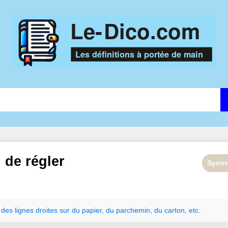
n de
régler
Syno
des
lignes
droites
sur
du
papier
,
du
parchemin
,
du
carton
,
etc.