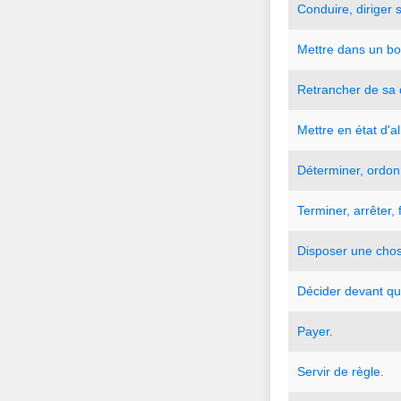
Conduire
,
diriger
Mettre
dans
un
bo
Retrancher
de
sa
Mettre
en
état
d
'
al
Déterminer
,
ordon
Terminer
,
arrêter
,
Disposer
une
cho
Décider
devant
qu
Payer.
Servir
de
règle.