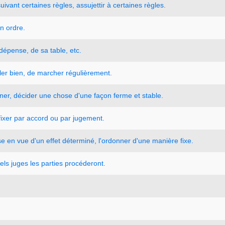
suivant
certaines
règles
,
assujettir
à
certaines
règles.
n
ordre.
dépense
,
de
sa
table
,
etc.
ler
bien
,
de
marcher
régulièrement.
ner
,
décider
une
chose
d
'
une
façon
ferme
et
stable.
fixer
par
accord
ou
par
jugement.
se
en
vue
d
'
un
effet
déterminé
,
l
'
ordonner
d
'
une
manière
fixe.
els
juges
les
parties
procéderont.