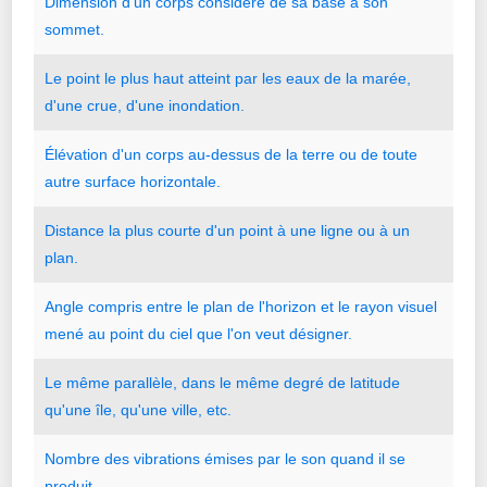
Dimension
d
'
un
corps
considéré
de
sa
base
à
son
sommet.
Le
point
le
plus
haut
atteint
par
les
eaux
de
la
marée
,
d
'
une
crue
,
d
'
une
inondation.
Élévation
d
'
un
corps
au-dessus
de
la
terre
ou
de
toute
autre
surface
horizontale.
Distance
la
plus
courte
d
'
un
point
à
une
ligne
ou
à
un
plan.
Angle
compris
entre
le
plan
de
l
'
horizon
et
le
rayon
visuel
mené
au
point
du
ciel
que
l
'
on
veut
désigner.
Le
même
parallèle
,
dans
le
même
degré
de
latitude
qu
'
une
île
,
qu
'
une
ville
,
etc.
Nombre
des
vibrations
émises
par
le
son
quand
il
se
produit.