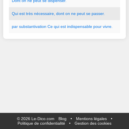
Dont
on
ne
peut
se
dispenser.
Qui
est
très
nécessaire
,
dont
on
ne
peut
se
passer.
par
substantivation
Ce
qui
est
indispensable
pour
vivre.
©
2026
Le-Dico.com
Blog
•
Mentions légales
•
Politique de confidentialité
•
Gestion des cookies