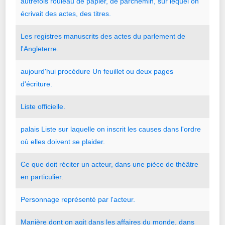
autrefois
rouleau
de
papier
,
de
parchemin
,
sur
lequel
on
écrivait
des
actes
,
des
titres.
Les
registres
manuscrits
des
actes
du
parlement
de
l
'
Angleterre.
aujourd
'
hui
procédure
Un
feuillet
ou
deux
pages
d
'
écriture.
Liste
officielle.
palais
Liste
sur
laquelle
on
inscrit
les
causes
dans
l
'
ordre
où
elles
doivent
se
plaider.
Ce
que
doit
réciter
un
acteur
,
dans
une
pièce
de
théâtre
en
particulier.
Personnage
représenté
par
l
'
acteur.
Manière
dont
on
agit
dans
les
affaires
du
monde
,
dans